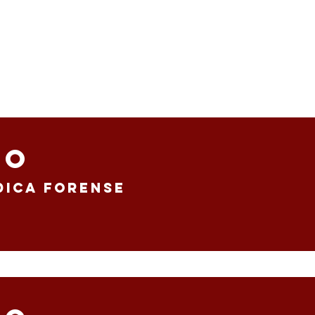
S MESTRANDOS
INSTITUCIONAL
PARCERIAS
CURSOS
INSCR
Do
dica forense