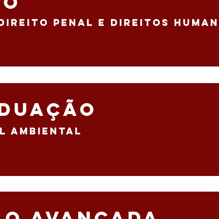
Do
ireito penal e direitos human
aduação
al ambiental
ão avançada