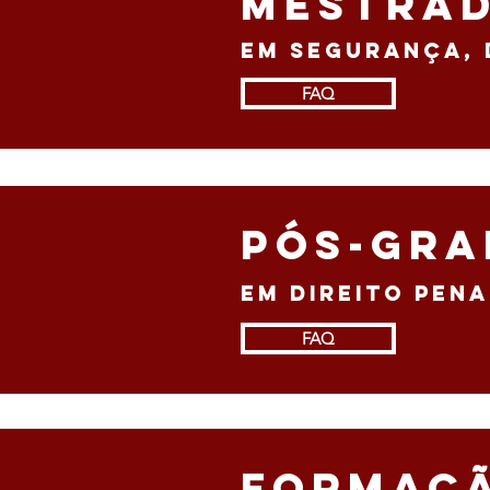
MESTRA
em segurança, d
FAQ
pós-gr
em direito pen
FAQ
formaç