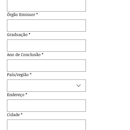
Órgão Emissor
*
Graduação
*
Ano de Conclusão
*
Endereço de várias linhas
País/região
*
Endereço
*
Cidade
*